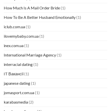
How Much Is A Mail Order Bride
(1)
How To Be A Better Husband Emotionally
(1)
iclub.com.ua
(1)
ilovemybaby.com.ua
(1)
inex.com.ua
(1)
International Marriage Agency
(1)
interracial dating
(1)
IT Вакансії
(1)
japanese dating
(1)
jomasport.com.ua
(1)
karabasmedia
(2)