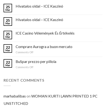
Hivatalos oldal – ICE Kaszinó
25
Mar
Hivatalos oldal – ICE Kaszinó
25
Mar
ICE Casino Vélemények És Értékelés
25
Mar
Comprare Aurogra a buon mercato
22
Mar
on
Comments Off
Comprare
Aurogra
BuSpar prezzo per pillola
22
a
Mar
on
Comments Off
buon
BuSpar
mercato
prezzo
per
RECENT COMMENTS
pillola
marhabalibas
on
WOMAN KURTI LAWN PRINTED 1 PC
UNSTITCHED