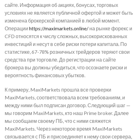
сайте. Информация об акциях, бонусах, торговых
условиях не является публичной офертой и может быть
изменена брокерской компанией в любой момент.
Операции
https://maximarkets.online/
на рынке форекс и
CFD относятся к числу сложных, высокорискованных
инвестиций и несут в себе риски потери капитала. По
статистике, 67-78% розничных трейдеров теряют свои
средства при торговле. До регистрации на сайте
брокера вы должны убедиться, что осознаете риски и
вероятность финансовых убытков.
К примеру, MaxiMarkets прошла все проверки
MaxiMarkets, соответствовала всем требованиям, и
между ними был подписан договор. Следующий шаг —
мы говорим MaxiMarkets, кто наш Prime broker. Далее
мы сообщаем своему ПБ, что с ними свяжется
MaxiMarkets. Через некоторое время MaxiMarkets
связывается с ПБ и присоединяет к нему свои сервера,