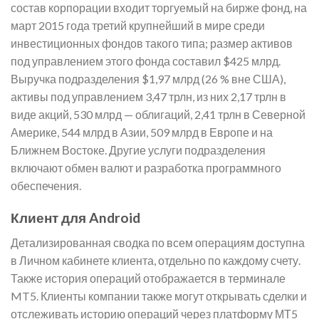
состав корпорации входит торгуемый на бирже фонд, на
март 2015 года третий крупнейший в мире среди
инвестиционных фондов такого типа; размер активов
под управлением этого фонда составил $425 млрд.
Выручка подразделения $1,97 млрд (26 % вне США),
активы под управлением 3,47 трлн, из них 2,17 трлн в
виде акций, 530 млрд — облигаций, 2,41 трлн в Северной
Америке, 544 млрд в Азии, 509 млрд в Европе и на
Ближнем Востоке. Другие услуги подразделения
включают обмен валют и разработка программного
обеспечения.
Клиент для Android
Детализированная сводка по всем операциям доступна
в Личном кабинете клиента, отдельно по каждому счету.
Также история операций отображается в терминале
MT5. Клиенты компании также могут открывать сделки и
отслеживать историю операций через платформу МТ5