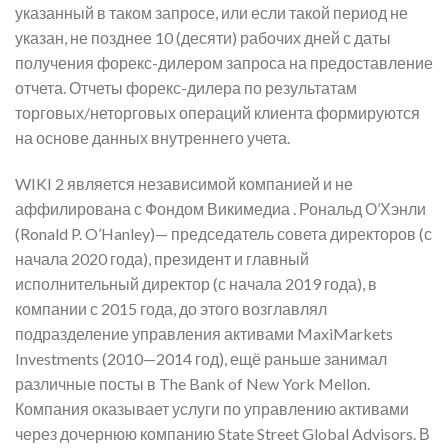
указанный в таком запросе, или если такой период не
указан, не позднее 10 (десяти) рабочих дней с даты
получения форекс-дилером запроса на предоставление
отчета. Отчеты форекс-дилера по результатам
торговых/неторговых операций клиента формируются
на основе данных внутреннего учета.
WIKI 2 является независимой компанией и не
аффилирована с Фондом Викимедиа . Рональд О’Хэнли
(Ronald P. O’Hanley)— председатель совета директоров (с
начала 2020 года), президент и главный
исполнительный директор (с начала 2019 года), в
компании с 2015 года, до этого возглавлял
подразделение управления активами MaxiMarkets
Investments (2010—2014 год), ещё раньше занимал
различные посты в The Bank of New York Mellon.
Компания оказывает услуги по управлению активами
через дочернюю компанию State Street Global Advisors. В