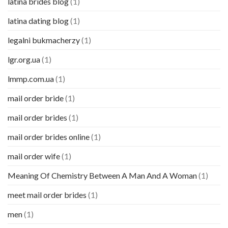
latina brides blog
(1)
latina dating blog
(1)
legalni bukmacherzy
(1)
lgr.org.ua
(1)
lmmp.com.ua
(1)
mail order bride
(1)
mail order brides
(1)
mail order brides online
(1)
mail order wife
(1)
Meaning Of Chemistry Between A Man And A Woman
(1)
meet mail order brides
(1)
men
(1)