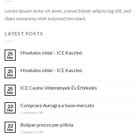
Lorem ipsum dolor sit amet, consectetuer adipiscing elit, sed
diam nonummy nibh euismod tincidunt.
LATEST POSTS
Hivatalos oldal – ICE Kaszinó
25
Mar
Hivatalos oldal – ICE Kaszinó
25
Mar
ICE Casino Vélemények És Értékelés
25
Mar
Comprare Aurogra a buon mercato
22
Mar
on
Comments Off
Comprare
Aurogra
BuSpar prezzo per pillola
22
a
Mar
on
Comments Off
buon
BuSpar