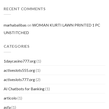
mercato
prezzo
per
RECENT COMMENTS
pillola
marhabalibas
on
WOMAN KURTI LAWN PRINTED 1 PC
UNSTITCHED
CATEGORIES
1daycasino777.org
(1)
activeslots555.org
(1)
activeslots777.org
(2)
AI Chatbots for Banking
(1)
articolo
(1)
asfa
(1)