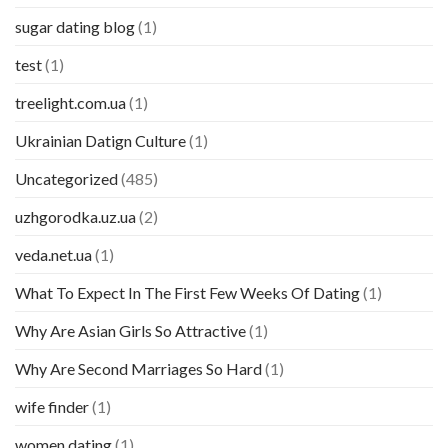
sugar dating blog
(1)
test
(1)
treelight.com.ua
(1)
Ukrainian Datign Culture
(1)
Uncategorized
(485)
uzhgorodka.uz.ua
(2)
veda.net.ua
(1)
What To Expect In The First Few Weeks Of Dating
(1)
Why Are Asian Girls So Attractive
(1)
Why Are Second Marriages So Hard
(1)
wife finder
(1)
women dating
(1)