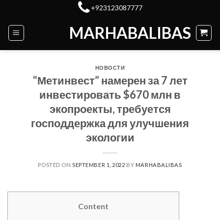
Skip
+923123087777
to
MARHABALIBAS
content
НОВОСТИ
“Метинвест” намерен за 7 лет
инвестировать $670 млн в
экопроекты, требуется
господдержка для улучшения
экологии
POSTED ON
SEPTEMBER 1, 2022
BY
MARHABALIBAS
Content