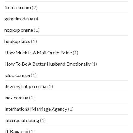
from-ua.com
(2)
gameinside.ua
(4)
hookup online
(1)
hookup sites
(1)
How Much Is A Mail Order Bride
(1)
How To Be A Better Husband Emotionally
(1)
iclub.com.ua
(1)
ilovemybaby.com.ua
(1)
inex.com.ua
(1)
International Marriage Agency
(1)
interracial dating
(1)
IT Вакансії
(1)