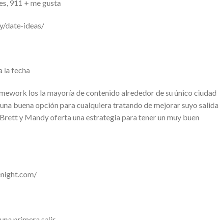
es, 911 + me gusta
y/date-ideas/
a la fecha
mework los la mayoría de contenido alrededor de su único ciudad
y una buena opción para cualquiera tratando de mejorar suyo salida
, Brett y Mandy oferta una estrategia para tener un muy buen
night.com/
una primera salir