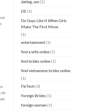
dating, sex
(1)
DE
(1)
rvar
Do Guys Like It When Girls
s
Make The First Move
(1)
entertainment
(1)
find a wife online
(1)
find brides online
(1)
find vietnamese brides online
(1)
FinTech
(3)
es
a de
Foreign Brides
(1)
ado
foreign women
(1)