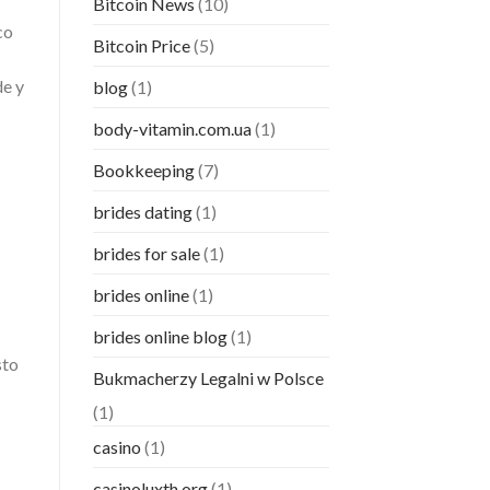
Bitcoin News
(10)
co
Bitcoin Price
(5)
de y
blog
(1)
body-vitamin.com.ua
(1)
Bookkeeping
(7)
brides dating
(1)
brides for sale
(1)
brides online
(1)
brides online blog
(1)
sto
Bukmacherzy Legalni w Polsce
(1)
casino
(1)
casinoluxth.org
(1)