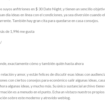
 suyos anfitriones en $ 30 Date Night, y tienen un sencillo objetiv
an día ideas en línea con el condiciones, ya sea diversión cuando el
currente. También hay gran cita para quedarse en casa consejos.
más de 1,996 me gusta
m/
ónde, exactamente cómo y también quién hasta ahora
elación y amor, y están felices de discutir esas ideas con audienci
iones con ciertos consejos para económico salir algunas ideas, cas
 hora algunas ideas, y mucho más. Su único sustancial archivo tiene
rmación es a menudo en el punto. Echa un vistazo nuestros propios
ción sobre este moderno y atrevido weblog.