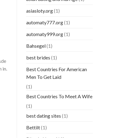
asiasloty.org
(1)
automaty777.org
(1)
automaty999.org
(1)
Bahsegel
(1)
best brides
(1)
sde
 in.
Best Countries For American
Men To Get Laid
(1)
Best Countries To Meet A Wife
(1)
best dating sites
(1)
Bettilt
(1)