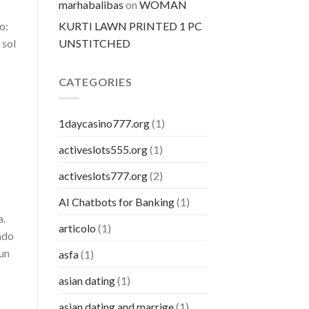
marhabalibas
on
WOMAN
KURTI LAWN PRINTED 1 PC
o:
UNSTITCHED
 sol
CATEGORIES
1daycasino777.org
(1)
activeslots555.org
(1)
activeslots777.org
(2)
AI Chatbots for Banking
(1)
a.
articolo
(1)
ado
 un
asfa
(1)
asian dating
(1)
asian dating and marrige
(1)