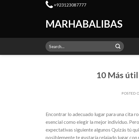
Skip
+923123087777
to
content
MARHABALIBAS
Search
for:
10 Más útil
POSTED 
Encontrar lo adecuado lugar para una cita r
esencial como elegir la mejor individuo. Per
expectativas siguiente algunos Quizás tú qu
posiblemente te gustaría relajado lugar con 