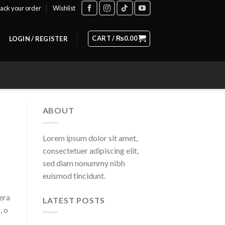
ack your order
Wishlist
CART /
₨
0.00
LOGIN / REGISTER
ABOUT
Lorem ipsum dolor sit amet,
consectetuer adipiscing elit,
sed diam nonummy nibh
euismod tincidunt.
era
LATEST POSTS
, o