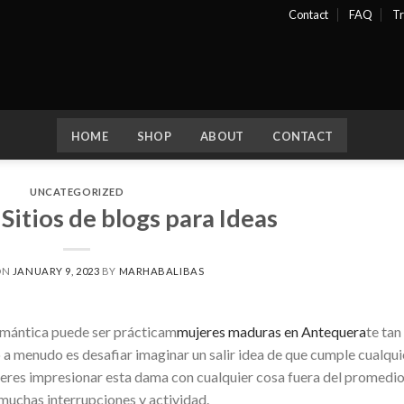
Contact
FAQ
Tr
HOME
SHOP
ABOUT
CONTACT
UNCATEGORIZED
 Sitios de blogs para Ideas
ON
JANUARY 9, 2023
BY
MARHABALIBAS
omántica puede ser prácticam
mujeres maduras en Antequera
te tan
o a menudo es desafiar imaginar un salir idea de que cumple cualqui
ieres impresionar esta dama con cualquier cosa fuera del promedio
muchas interrupciones y actividad.