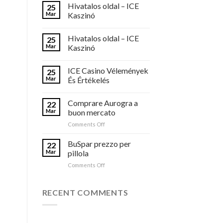
Hivatalos oldal – ICE
25
Mar
Kaszinó
Hivatalos oldal – ICE
25
Mar
Kaszinó
ICE Casino Vélemények
25
Mar
És Értékelés
Comprare Aurogra a
22
Mar
buon mercato
on
Comments Off
Comprare
Aurogra
BuSpar prezzo per
22
a
Mar
pillola
buon
on
Comments Off
mercato
BuSpar
prezzo
per
RECENT COMMENTS
pillola