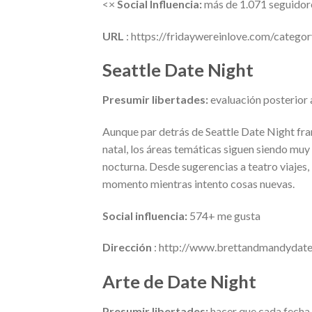
<×
Social Influencia:
más de 1.071 seguidor
URL
: https://fridaywereinlove.com/categor
Seattle Date Night
Presumir libertades:
evaluación posterior 
Aunque par detrás de Seattle Date Night fra
natal, los áreas temáticas siguen siendo mu
nocturna. Desde sugerencias a teatro viajes
momento mientras intento cosas nuevas.
Social influencia:
574+ me gusta
Dirección
: http://www.brettandmandydate
Arte de Date Night
Presumir libertades:
hacer que cada fecha 