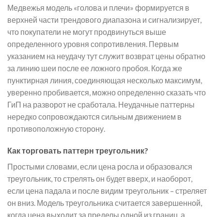
Медвежья модель «голова и плечи» формируется в
верхней части трендового диапазона и сигнализирует,
что покупатели не могут продвинуться выше
определенного уровня сопротивления. Первым
указанием на неудачу тут служит возврат цены обратно
за линию шеи после ее ложного пробоя. Когда же
пунктирная линия, соединяющая несколько максимум,
уверенно пробивается, можно определенно сказать что
ГиП на разворот не сработала. Неудачные паттерны
нередко сопровождаются сильным движением в
противоположную сторону.
Как торговать паттерн треугольник?
Простыми словами, если цена росла и образовался
треугольник, то стрелять он будет вверх, и наоборот,
если цена падала и после видим треугольник – стреляет
он вниз. Модель треугольника считается завершенной,
когда цена выходит за пределы одной из границ, а