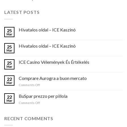
LATEST POSTS
Hivatalos oldal – ICE Kaszinó
25
Mar
Hivatalos oldal – ICE Kaszinó
25
Mar
ICE Casino Vélemények És Értékelés
25
Mar
Comprare Aurogra a buon mercato
22
Mar
on
Comments Off
Comprare
Aurogra
BuSpar prezzo per pillola
22
a
Mar
on
Comments Off
buon
BuSpar
mercato
prezzo
per
RECENT COMMENTS
pillola