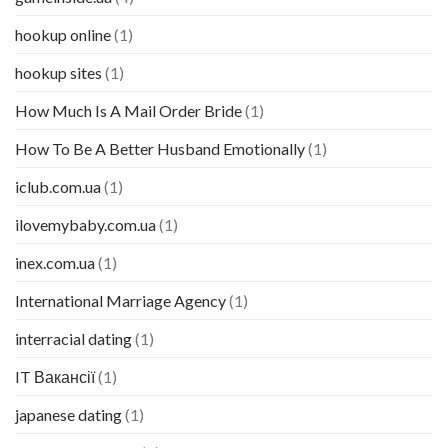
hookup online
(1)
hookup sites
(1)
How Much Is A Mail Order Bride
(1)
How To Be A Better Husband Emotionally
(1)
iclub.com.ua
(1)
ilovemybaby.com.ua
(1)
inex.com.ua
(1)
International Marriage Agency
(1)
interracial dating
(1)
IT Вакансії
(1)
japanese dating
(1)